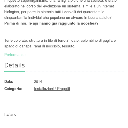
In questo superorganismo, una famiglia più che una società, è stato
elaborato nel corso dell'evoluzione un sistema, simile a un internet
biologico, per porre in sintonia tutti i cervelli dei quarantamila -
cinquantamila individui che popolano un alveare in buona salute?
Prima di noi, le api hanno già raggiunto la noosfera?
Terre colorate, struttura in filo di ferro zincato, colombino di paglia e
spago di canapa, rami di nocciolo, tessuto.
Performance
Details
Data:
2014
Categoria:
Installazioni / Progetti
Italiano